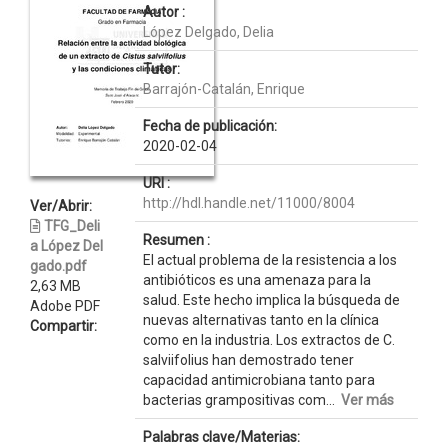
Autor :
López Delgado, Delia
Tutor:
Barrajón-Catalán, Enrique
Fecha de publicación:
2020-02-04
URI :
http://hdl.handle.net/11000/8004
Ver/Abrir:
TFG_Deli
Resumen :
a López Del
El actual problema de la resistencia a los
gado.pdf
antibióticos es una amenaza para la
2,63 MB
salud. Este hecho implica la búsqueda de
Adobe PDF
nuevas alternativas tanto en la clínica
Compartir:
como en la industria. Los extractos de C.
salviifolius han demostrado tener
capacidad antimicrobiana tanto para
bacterias grampositivas com...
Ver más
Palabras clave/Materias: