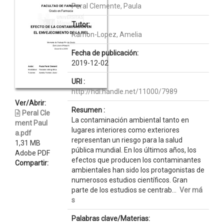
Peral Clemente, Paula
Tutor:
Ramon-Lopez, Amelia
Fecha de publicación:
2019-12-02
URI :
http://hdl.handle.net/11000/7989
Ver/Abrir:
Resumen :
Peral Cle
La contaminación ambiental tanto en
ment Paul
lugares interiores como exteriores
a.pdf
representan un riesgo para la salud
1,31 MB
pública mundial. En los últimos años, los
Adobe PDF
efectos que producen los contaminantes
Compartir:
ambientales han sido los protagonistas de
numerosos estudios científicos. Gran
parte de los estudios se centrab...
Ver má
s
Palabras clave/Materias: