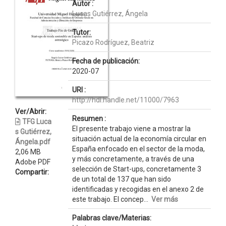
Autor :
Lucas Gutiérrez, Ángela
Tutor:
Picazo Rodríguez, Beatriz
Fecha de publicación:
2020-07
URI :
http://hdl.handle.net/11000/7963
Ver/Abrir:
Resumen :
TFG Luca
El presente trabajo viene a mostrar la
s Gutiérrez,
situación actual de la economía circular en
Ángela.pdf
España enfocado en el sector de la moda,
2,06 MB
y más concretamente, a través de una
Adobe PDF
selección de Start-ups, concretamente 3
Compartir:
de un total de 137 que han sido
identificadas y recogidas en el anexo 2 de
este trabajo. El concep...
Ver más
Palabras clave/Materias: