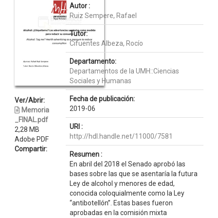
Autor :
Ruiz Sempere, Rafael
Tutor:
Cifuentes Albeza, Rocío
Departamento:
Departamentos de la UMH::Ciencias
Sociales y Humanas
Fecha de publicación:
Ver/Abrir:
2019-06
Memoria
_FINAL.pdf
URI :
2,28 MB
http://hdl.handle.net/11000/7581
Adobe PDF
Compartir:
Resumen :
En abril del 2018 el Senado aprobó las
bases sobre las que se asentaría la futura
Ley de alcohol y menores de edad,
conocida coloquialmente como la Ley
“antibotellón”. Estas bases fueron
aprobadas en la comisión mixta