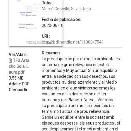
Tutor:
Mercé Cervelló, Silvia Rosa
Fecha de publicación:
2020-06-10
URI :
http://hdl.handle.net/11000/7541
Resumen :
Ver/Abrir:
La preocupación por el medio ambiente es
TFG Arta
un tema de gran relevancia en estos
cho Sola, L
momentos y Muy actual. Sin un equilibrio
aura.pdf
entre la sociedad con sus desechos, sus
3,55 MB
productos, su desplazamiento y el Medio
Adobe PDF
ambiente en el que vivimos seremos los
Compartir:
causantes de la destrucción del ser
humano y del Planeta. Nues...
Ver más
La preocupació pel medi ambient és un
tema molt actual de prou rellevància.
Sense un equilibri entre la societat amb
els seues despeses, els seus productes , el
seu desplaçament i el medi ambient en el