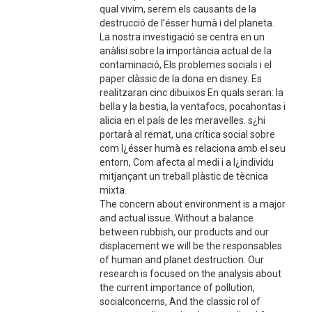
qual vivim, serem els causants de la
destrucció de l’ésser humà i del planeta.
La nostra investigació se centra en un
anàlisi sobre la importància actual de la
contaminació, Els problemes socials i el
paper clàssic de la dona en disney. Es
realitzaran cinc dibuixos En quals seran: la
bella y la bestia, la ventafocs, pocahontas i
alicia en el país de les meravelles. s¿hi
portarà al remat, una crítica social sobre
com l¿ésser humà es relaciona amb el seu
entorn, Com afecta al medi i a l¿individu
mitjançant un treball plàstic de tècnica
mixta.
The concern about environment is a major
and actual issue. Without a balance
between rubbish, our products and our
displacement we will be the responsables
of human and planet destruction. Our
research is focused on the analysis about
the current importance of pollution,
socialconcerns, And the classic rol of