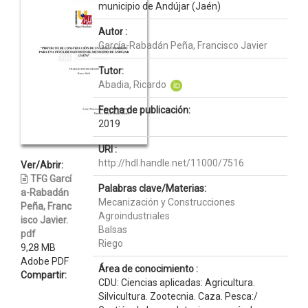
municipio de Andújar (Jaén)
Autor :
García-Rabadán Peña, Francisco Javier
Tutor:
Abadia, Ricardo
Fecha de publicación:
2019
URI :
http://hdl.handle.net/11000/7516
Ver/Abrir:
TFG Garcí
Palabras clave/Materias:
a-Rabadán
Mecanización y Construcciones
Peña, Franc
Agroindustriales
isco Javier.
Balsas
pdf
Riego
9,28 MB
Adobe PDF
Área de conocimiento :
Compartir:
CDU: Ciencias aplicadas: Agricultura.
Silvicultura. Zootecnia. Caza. Pesca:/