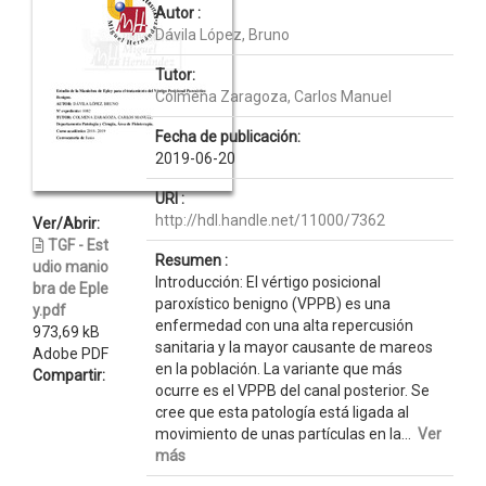
Autor :
Dávila López, Bruno
Tutor:
Colmena Zaragoza, Carlos Manuel
Fecha de publicación:
2019-06-20
URI :
http://hdl.handle.net/11000/7362
Ver/Abrir:
TGF - Est
Resumen :
udio manio
Introducción: El vértigo posicional
bra de Eple
paroxístico benigno (VPPB) es una
y.pdf
enfermedad con una alta repercusión
973,69 kB
sanitaria y la mayor causante de mareos
Adobe PDF
en la población. La variante que más
Compartir:
ocurre es el VPPB del canal posterior. Se
cree que esta patología está ligada al
movimiento de unas partículas en la...
Ver
más