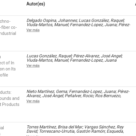
Autor(es)
Delgado Ospina, Johannes; Lucas González, Raquel;
echno-
Viuda-Martos, Manuel; Fernandez-Lopez, Juana; Pérez-
-fiber co-
Alvarez, José Angel; Martuscelli, Maria; Chaves Lopez,
Ver más
Clemencia
ndustrial
Lucas González, Raquel; Pérez-Alvarez, José Angel;
h
Viuda-Martos, Manuel; Fernandez-Lopez, Juana
ct of In
Ver más
on on Its
ofile
Nieto Martínez, Gema; Fernandez-Lopez, Juana; Pérez-
oducts:
Alvarez, José Angel; Peñalver, Rocio; Ros Berruezo,
pounds and
Gaspar; Viuda-Martos, Manuel
Ver más
t Products
Torres Martínez, Brisa del Mar; Vargas Sánchez, Rey
ial
David; Torrescano-Urrutia, Gastón Ramón; Esqueda,
s
Martin; Rodriguez-Carpena, Javier-German; Fernandez-