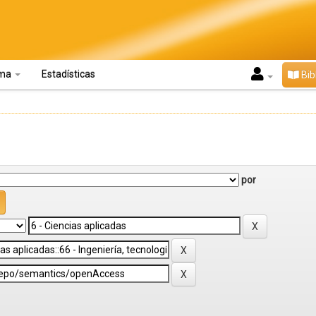
oma
Estadísticas
Bib
por