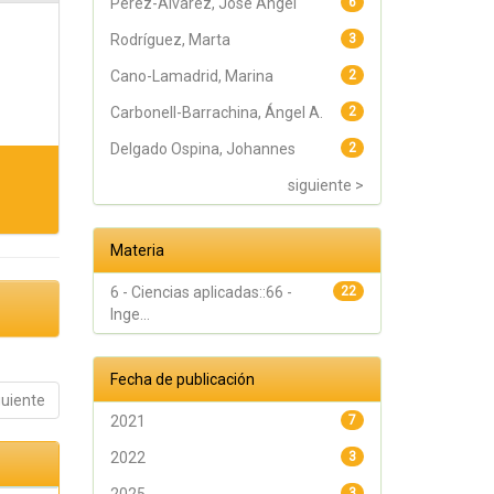
Pérez-Alvarez, José Angel
6
Rodríguez, Marta
3
Cano-Lamadrid, Marina
2
Carbonell-Barrachina, Ángel A.
2
Delgado Ospina, Johannes
2
siguiente >
Materia
6 - Ciencias aplicadas::66 -
22
Inge...
Fecha de publicación
guiente
2021
7
2022
3
3