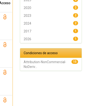
2025
Acceso
2020
2
2023
2
2024
2
2017
1
2026
1
Condiciones de acceso
Attribution-NonCommercial-
15
NoDeriv...