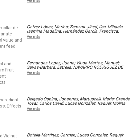
Ver más
Lopez, Juana; Pérez-Alvarez, José Angel; Sánchez-
Escalante, Armida
Gálvez López, Marina; Zemzmi, Jihed; Ilea, Mihaela
 mollar de
Iasmina Madalina; Hernández García, Francisca;
ranate
Rodríguez, Martín; Díaz Sánchez, José Ramón; Romero,
Ver más
Gema
al value and
nant feed
Fernandez-Lopez, Juana; Viuda-Martos, Manuel;
nal and
Sayas-Barberá, Estrella; NAVARRO RODRIGUEZ DE
lm Fruit
VERA, CASILDA; Pérez-Alvarez, José Angel
Ver más
rent
cts
Delgado Ospina, Johannes; Martuscelli, Maria; Grande
Ingredient
Tovar, Carlos David; Lucas González, Raquel; Molina
rs: Effects
Hernandez , Junior Bernardo ; Viuda-Martos, Manuel;
Ver más
Fernandez-Lopez, Juana; Pérez-Alvarez, José Angel;
Chaves Lopez, Clemencia
Botella-Martinez, Carmen; Lucas González, Raquel;
d Walnut