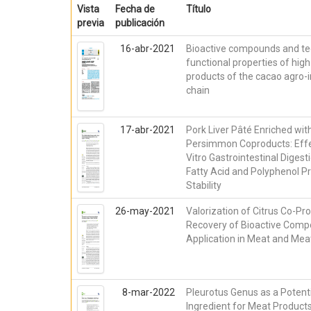
Vista
Fecha de
Título
previa
publicación
16-abr-2021
Bioactive compounds and t
functional properties of high
products of the cacao agro-i
chain
17-abr-2021
Pork Liver Pâté Enriched wit
Persimmon Coproducts: Effe
Vitro Gastrointestinal Digesti
Fatty Acid and Polyphenol Pr
Stability
26-may-2021
Valorization of Citrus Co-Pr
Recovery of Bioactive Com
Application in Meat and Mea
8-mar-2022
Pleurotus Genus as a Potent
Ingredient for Meat Product