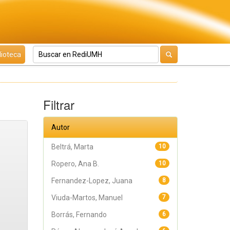
lioteca
Filtrar
Autor
Beltrá, Marta
10
Ropero, Ana B.
10
Fernandez-Lopez, Juana
8
Viuda-Martos, Manuel
7
Borrás, Fernando
6