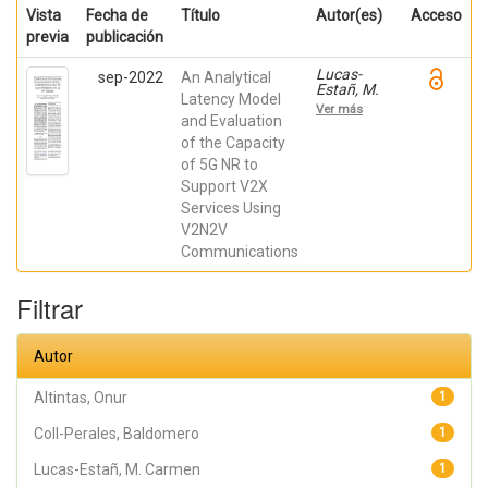
Vista
Fecha de
Título
Autor(es)
Acceso
previa
publicación
Lucas-
sep-2022
An Analytical
Estañ, M.
Latency Model
Carmen;
Ver más
Coll-
and Evaluation
Perales,
of the Capacity
Baldomero;
of 5G NR to
Shimizu,
Takayuki;
Support V2X
Gozalvez,
Services Using
Javier;
Higuchi,
V2N2V
Takamasa;
Communications
Avedisov,
Sergei;
Altintas,
Filtrar
Onur;
Sepulcre,
Miguel
Autor
Altintas, Onur
1
Coll-Perales, Baldomero
1
Lucas-Estañ, M. Carmen
1