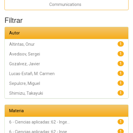
Takamasa;
Communications
Avedisov,
Sergei;
Altintas,
Filtrar
Onur;
Sepulcre,
Miguel
Autor
Altintas, Onur
1
Avedisov, Sergei
1
Gozalvez, Javier
1
Lucas-Estañ, M. Carmen
1
Sepulcre, Miguel
1
Shimizu, Takayuki
1
Materia
6 - Ciencias aplicadas::62 - Inge...
1
6 - Ciencias aplicadas::62 - Inge...
1