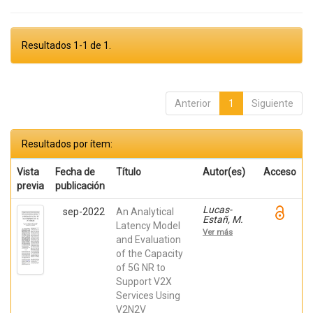
Resultados 1-1 de 1.
Anterior
1
Siguiente
Resultados por ítem:
Vista
Fecha de
Título
Autor(es)
Acceso
previa
publicación
Lucas-
sep-2022
An Analytical
Estañ, M.
Latency Model
Carmen;
Ver más
Coll-
and Evaluation
Perales,
of the Capacity
Baldomero;
of 5G NR to
Shimizu,
Takayuki;
Support V2X
Gozalvez,
Services Using
Javier;
Higuchi,
V2N2V