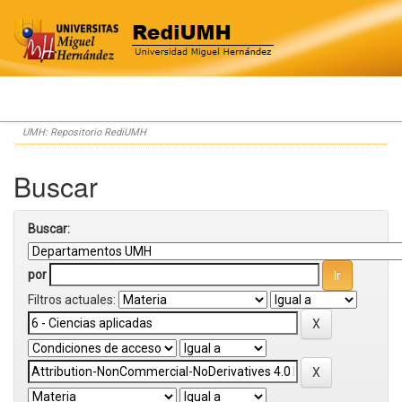
Skip
UMH: Repositorio RediUMH
navigation
Buscar
Buscar:
por
Filtros actuales: