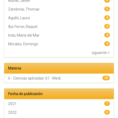
Muriel, Javier
5
Zandonai, Thomas
5
Agulló, Laura
4
Ajo Ferrer, Raquel
4
Inda, María del Mar
4
Morales, Domingo
4
siguiente >
Materia
6 - Ciencias aplicadas::61 - Medi...
28
Fecha de publicación
2021
7
2022
6