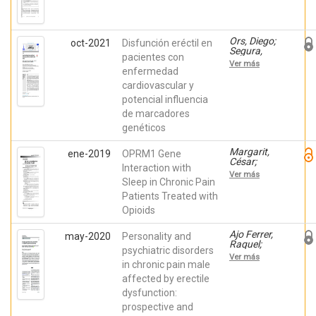
Muriel,
Amaya;
Javier;
Cutillas,
Peiró, Ana
Esperanza;
Mateu,
Ors, Diego;
oct-2021
Disfunción eréctil en
Marga;
Segura,
pacientes con
Martínez,
Ana;
Ver más
Evan;
Ballester,
enfermedad
Coves,
Pura;
cardiovascular y
Miriam;
Muriel,
Rodríguez,
potencial influencia
Javier;
Jorge;
Fernández,
de marcadores
Ballester,
Guillermina;
Pura;
genéticos
Soriano,
Barrachina,
Josefa;
Jordi;
Peiró, Ana
Margarit,
ene-2019
OPRM1 Gene
Morales,
César;
Domingo;
Interaction with
Ballester,
Ver más
Peiró, Ana
Pura; Inda,
Sleep in Chronic Pain
María del
Patients Treated with
Mar; Roca,
Opioids
Reyes;
Gomez,
Luis;
Ajo Ferrer,
may-2020
Personality and
Planelles,
Raquel;
psychiatric disorders
Beatriz; Ajo
Inda, Maria
Ver más
Ferrer,
del Mar;
in chronic pain male
Raquel;
Mateu,
affected by erectile
Morales,
Margarita;
Domingo;
dysfunction:
Segura,
Peiró, Ana
Ana;
prospective and
Ballester,