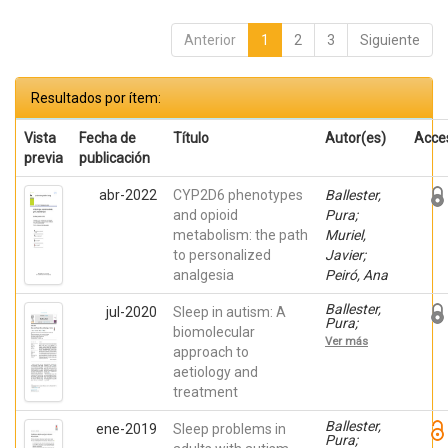
Anterior
1
2
3
Siguiente
Resultados por ítem:
Vista
Fecha de
Título
Autor(es)
Acce
previa
publicación
abr-2022
CYP2D6 phenotypes
Ballester,
and opioid
Pura;
metabolism: the path
Muriel,
to personalized
Javier;
analgesia
Peiró, Ana
Ballester,
jul-2020
Sleep in autism: A
Pura;
biomolecular
Richdale,
Ver más
A.L.; Baker,
approach to
E.K.; Peiró,
aetiology and
Ana
treatment
Ballester,
ene-2019
Sleep problems in
Pura;