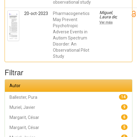
observational study
Pura;
Muriel,
Javier;
Miguel,
20-oct-2023
Pharmacogenetics
Sellers,
Laura de;
May Prevent
Rafael;
Ballester,
Ver más
Ferrández,
Pura;
Psychotropic
Guillermina;
Egoavil,
Adverse Events in
Margarit,
Cecilia;
César;
Autism Spectrum
Sánchez-
Peiró, Ana
Ocaña,
Disorder: An
María
Observational Pilot
Luisa;
García-
Study
Muñoz,
Ana María;
Cerdá,
Filtrar
Begoña;
ZAFRILLA,
PILAR;
Ramos,
Autor
Enrique;
Peiró, Ana
Ballester, Pura
14
Muriel, Javier
9
Margarit, César
6
Margarit, César
5