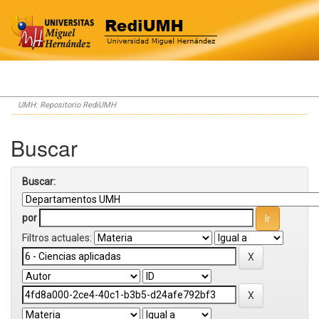
Skip
UMH: Repositorio RediUMH
navigation
Buscar
Buscar:
por
Filtros actuales: