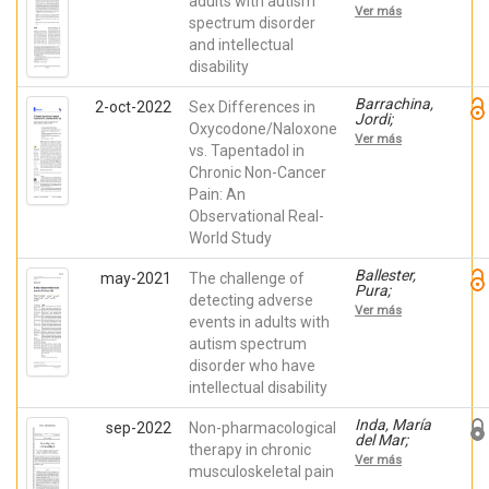
adults with autism
Martínez,
Ver más
María José;
spectrum disorder
Javaloyes,
and intellectual
María
disability
Auxiliadora;
Inda, María
del Mar;
Barrachina,
2-oct-2022
Sex Differences in
Fernández,
Jordi;
Oxycodone/Naloxone
Noemí;
Margarit,
Ver más
Gázquez,
Cesar;
vs. Tapentadol in
Pilar;
Muriel,
Chronic Non-Cancer
Aguilar,
Javier;
Víctor;
Pain: An
López Gil,
Pérez,
Vicente;
Observational Real-
Agustín;
López Gil,
Hernández,
World Study
Santiago;
Luís;
Ballester,
Richdale,
Pura; Mira-
Ballester,
may-2021
The challenge of
Amanda;
Lorente,
Pura;
Peiró, Ana
detecting adverse
Laura;
Espadas,
Ver más
Agulló,
Cristina;
events in adults with
Laura;
Londoño,
autism spectrum
Peiró, Ana
Ana C.;
disorder who have
Almenara,
Susana;
intellectual disability
Aguilar,
Víctor;
Inda, María
sep-2022
Non-pharmacological
Belda,
del Mar;
César;
therapy in chronic
Margarit,
Pérez,
Ver más
César;
musculoskeletal pain
Enrique;
Vara,