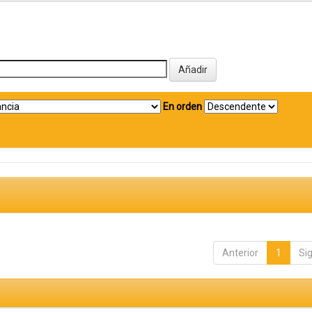
En orden
Anterior
1
Si