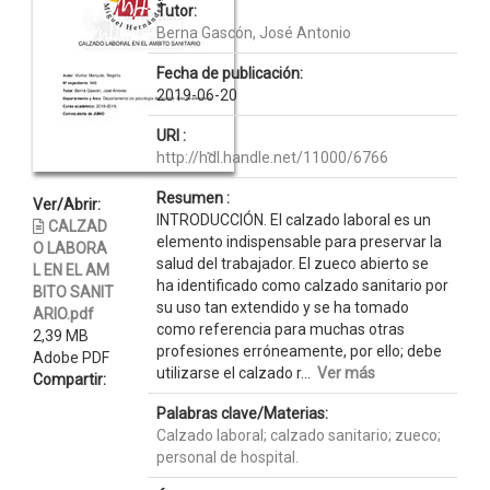
Tutor:
Berna Gascón, José Antonio
Fecha de publicación:
2019-06-20
URI :
http://hdl.handle.net/11000/6766
Resumen :
Ver/Abrir:
INTRODUCCIÓN. El calzado laboral es un
CALZAD
elemento indispensable para preservar la
O LABORA
salud del trabajador. El zueco abierto se
L EN EL AM
ha identificado como calzado sanitario por
BITO SANIT
su uso tan extendido y se ha tomado
ARIO.pdf
como referencia para muchas otras
2,39 MB
profesiones erróneamente, por ello; debe
Adobe PDF
utilizarse el calzado r...
Ver más
Compartir:
Palabras clave/Materias:
Calzado laboral; calzado sanitario; zueco;
personal de hospital.