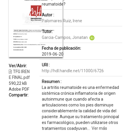
reumatoide?
Autor :
Palomares Ruiz, Irene
Tutor:
Garcia-Campos, Jonatan
Fecha de publicación:
2019-06-20
URI :
Ver/Abrir:
http://hdl.handle.net/11000/6726
TFG IREN
E FINAL.pdf
Resumen :
590,22 kB
La artritis reumatoide es una enfermedad
Adobe PDF
sistémica crónica inflamatoria de origen
Compartir:
autoinmune que cuando afecta a
articulaciones como los pies disminuye
considerablemente la calidad de vida del
paciente. Aunque su tratamiento principal
es farmacológico, pueden utilizarse otros
tratamientos coadyuvan...
Ver más