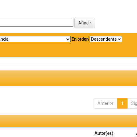
En orden
Anterior
1
Si
Autor(es)