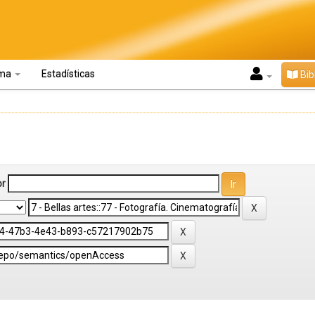
oma
Estadísticas
Bib
or