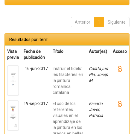
Anterior
1
Siguiente
Resultados por ítem:
Vista
Fecha de
Título
Autor(es)
Acceso
previa
publicación
16-jun-2017
Instruir el fidels:
Calatayud
les filactèries en
Pla, Josep
la pintura
M.
romànica
catalana
19-sep-2017
El uso de los
Escario
referentes
Jover,
visuales en el
Patricia
aprendizaje de
la pintura en los
grados en bellas