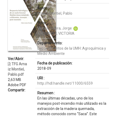
Autor :
Arnáiz Montiel, Pablo
Tutor:
Mataix-Solera, Jorge
ARCENEGUI, VICTORIA
Departamento:
Departamentos de la UMH::Agroquímica y
Medio Ambiente
Ver/Abrir:
Fecha de publicación:
TFG Arna
2018-09
iz Montiel,
Pablo.pdf
URI :
2,63 MB
http://hdl.handle.net/11000/6559
Adobe PDF
Compartir:
Resumen :
En las últimas décadas, uno de los
manejos post-incendio más utilizado es la
extracción de la madera quemada,
método conocido como “Saca”. Este