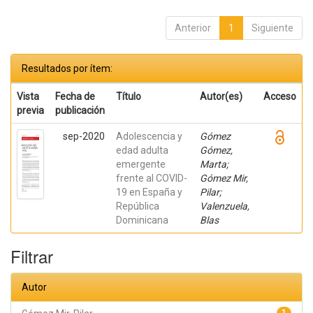
Anterior
1
Siguiente
Resultados por ítem:
Vista
Fecha de
Título
Autor(es)
Acceso
previa
publicación
sep-2020
Adolescencia y
Gómez
edad adulta
Gómez,
emergente
Marta;
frente al COVID-
Gómez Mir,
19 en España y
Pilar;
República
Valenzuela,
Dominicana
Blas
Filtrar
Autor