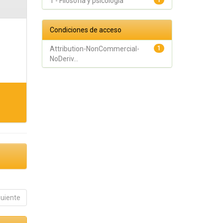
1 - Filosofía y psicología
1
Condiciones de acceso
Attribution-NonCommercial-
1
NoDeriv...
guiente