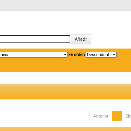
En orden
Anterior
1
Si