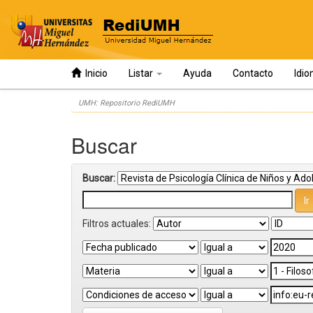
Inicio
Listar
Ayuda
Contacto
Idi
Skip
UMH: Repositorio RediUMH
navigation
Buscar
Buscar:
Filtros actuales: