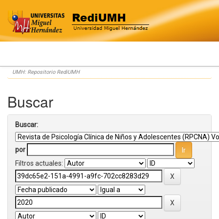
Skip
UMH: Repositorio RediUMH
navigation
Buscar
Buscar:
por
Filtros actuales: