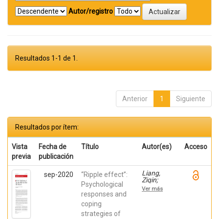
Autor/registro
Resultados 1-1 de 1.
Anterior
1
Siguiente
Resultados por ítem:
Vista
Fecha de
Título
Autor(es)
Acceso
previa
publicación
Liang,
sep-2020
“Ripple effect”:
Ziqin;
Psychological
Delvecchio,
Ver más
Elisa;
responses and
Buratta,
coping
Livia;
strategies of
Mazzeschi,