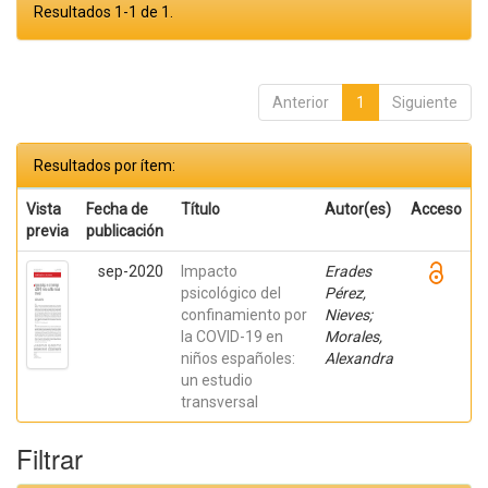
Resultados 1-1 de 1.
Anterior
1
Siguiente
Resultados por ítem:
Vista
Fecha de
Título
Autor(es)
Acceso
previa
publicación
sep-2020
Impacto
Erades
psicológico del
Pérez,
confinamiento por
Nieves;
la COVID-19 en
Morales,
niños españoles:
Alexandra
un estudio
transversal
Filtrar