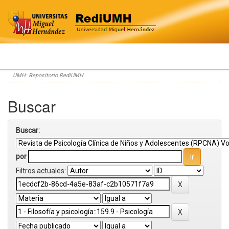
Skip
UMH: Repositorio RediUMH
navigation
Buscar
Buscar:
por
Filtros actuales: