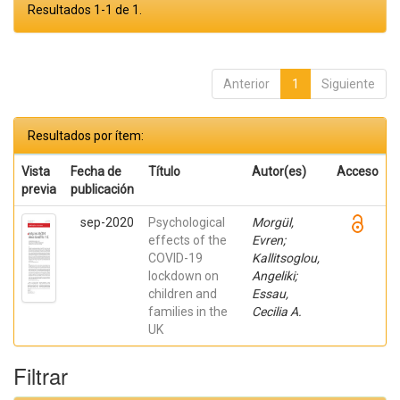
Resultados 1-1 de 1.
Anterior
1
Siguiente
Resultados por ítem:
Vista
Fecha de
Título
Autor(es)
Acceso
previa
publicación
sep-2020
Psychological
Morgül,
effects of the
Evren;
COVID-19
Kallitsoglou,
lockdown on
Angeliki;
children and
Essau,
families in the
Cecilia A.
UK
Filtrar