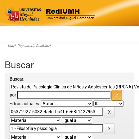
Skip
UMH: Repositorio RediUMH
navigation
Buscar
Buscar:
por
Filtros actuales: