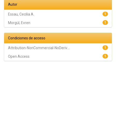
Autor
Essau, Cecilia A.
1
Morgül, Evren
1
Condiciones de acceso
Attribution-NonCommercial-NoDeriv...
1
Open Access
1