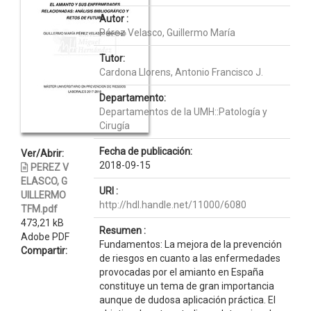
Autor :
Pérez Velasco, Guillermo María
Tutor:
Cardona Llorens, Antonio Francisco J.
Departamento:
Departamentos de la UMH::Patología y
Cirugía
Fecha de publicación:
Ver/Abrir:
2018-09-15
PEREZ V
ELASCO, G
URI :
UILLERMO
http://hdl.handle.net/11000/6080
TFM.pdf
473,21 kB
Resumen :
Adobe PDF
Fundamentos: La mejora de la prevención
Compartir:
de riesgos en cuanto a las enfermedades
provocadas por el amianto en España
constituye un tema de gran importancia
aunque de dudosa aplicación práctica. El