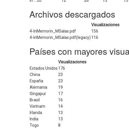
In ...
20
12
26
15
15
Archivos descargados
Visualizaciones
4-InMemorin_MSalas.pdf
156
4-InMemorin_MSalas.pdf(legacy)
116
Países con mayores visua
Visualizaciones
Estados Unidos
176
China
23
España
23
Alemania
19
Singapur
17
Brasil
16
Vietnam
14
Irlanda
13
India
13
Togo
8