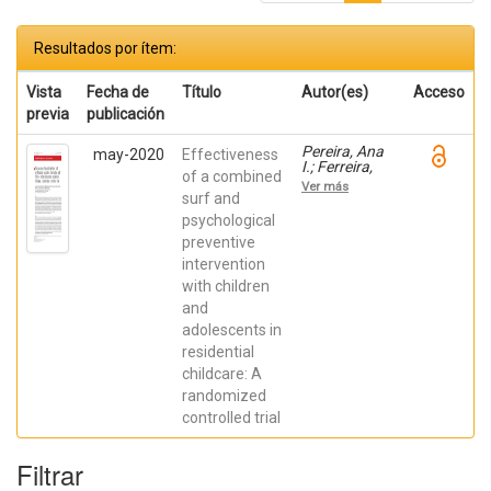
Resultados por ítem:
Vista
Fecha de
Título
Autor(es)
Acceso
previa
publicación
Pereira, Ana
may-2020
Effectiveness
I.; Ferreira,
of a combined
Catarina;
Ver más
Oliveira,
surf and
Marcia;
psychological
Evangelista,
preventive
Ema S.;
Ferreira,
intervention
Jose;
with children
Roberto,
Magda S.;
and
Tereso, Sara;
adolescents in
Pereira, Ana
M.; Neves,
residential
Sofía; Crespo
childcare: A
Quiles, Carla
randomized
controlled trial
Filtrar