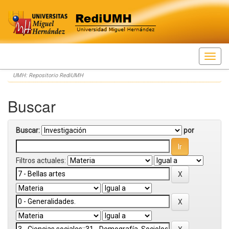
Skip
UMH: Repositorio RediUMH
navigation
Buscar
Buscar:
por
Filtros actuales: