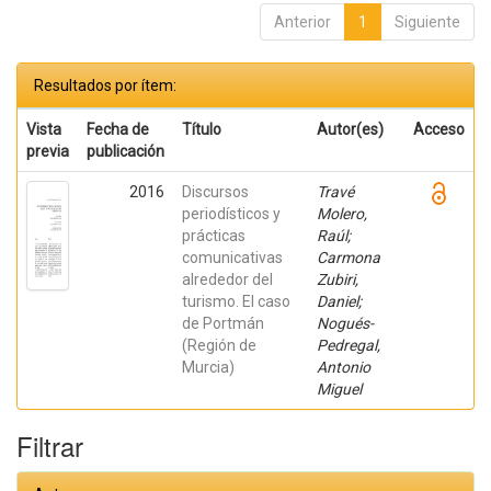
Anterior
1
Siguiente
Resultados por ítem:
Vista
Fecha de
Título
Autor(es)
Acceso
previa
publicación
2016
Discursos
Travé
periodísticos y
Molero,
prácticas
Raúl;
comunicativas
Carmona
alrededor del
Zubiri,
turismo. El caso
Daniel;
de Portmán
Nogués-
(Región de
Pedregal,
Murcia)
Antonio
Miguel
Filtrar