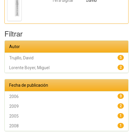
l'era digital
David
Filtrar
Autor
Trujillo, David
5
Lorente Boyer, Miguel
2
Fecha de publicación
2006
3
2009
2
2005
1
2008
1