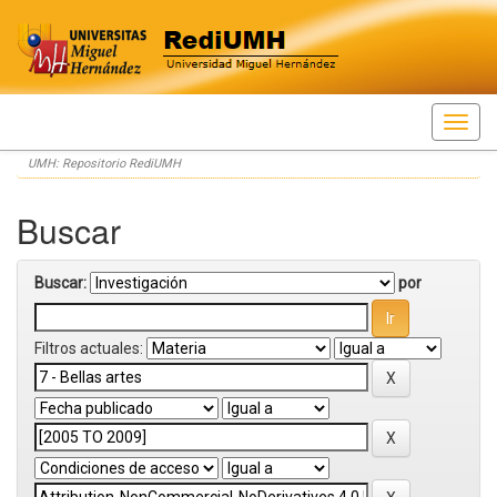
Skip
UMH: Repositorio RediUMH
navigation
Buscar
Buscar:
por
Filtros actuales: