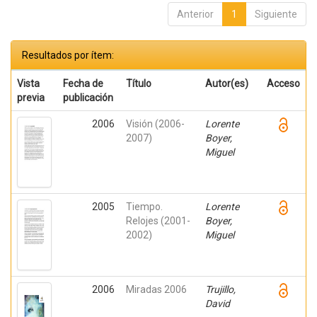
Anterior
1
Siguiente
Resultados por ítem:
Vista
Fecha de
Título
Autor(es)
Acceso
previa
publicación
2006
Visión (2006-
Lorente
2007)
Boyer,
Miguel
2005
Tiempo.
Lorente
Relojes (2001-
Boyer,
2002)
Miguel
2006
Miradas 2006
Trujillo,
David