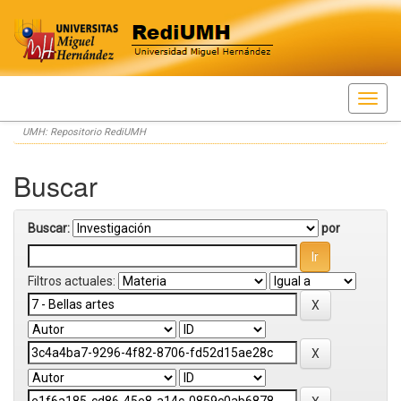
Skip
UMH: Repositorio RediUMH
navigation
Buscar
Buscar:
por
Filtros actuales: