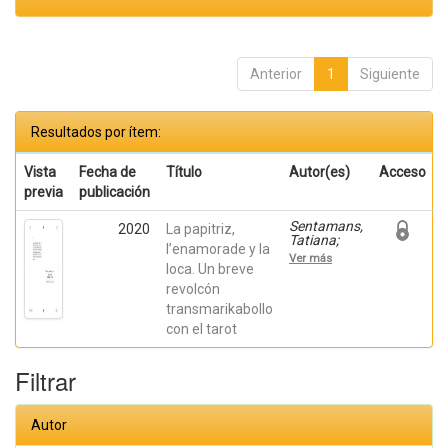
Anterior
1
Siguiente
Resultados por ítem:
Vista
Fecha de
Título
Autor(es)
Acceso
previa
publicación
Sentamans,
2020
La papitriz,
Tatiana;
l’enamorade y la
García
Ver más
Muriana,
loca. Un breve
Carmen;
revolcón
Higón
transmarikabollo
Cardete,
Beatriz;
con el tarot
Urko, Elena;
Sala, Irene;
Torres, Ale
Filtrar
Autor