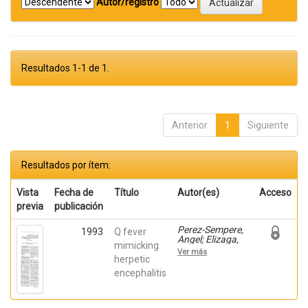
Autor/registro
Resultados 1-1 de 1.
Anterior
1
Siguiente
Resultados por ítem:
Vista
Fecha de
Título
Autor(es)
Acceso
previa
publicación
Perez-Sempere,
1993
Q fever
Angel; Elizaga,
mimicking
J.; Duarte, J.;
Ver más
Moreno, J.;
herpetic
Cepeda, C.;
encephalitis
Calvo, T.; Coria,
F.; Claveria, L.E.