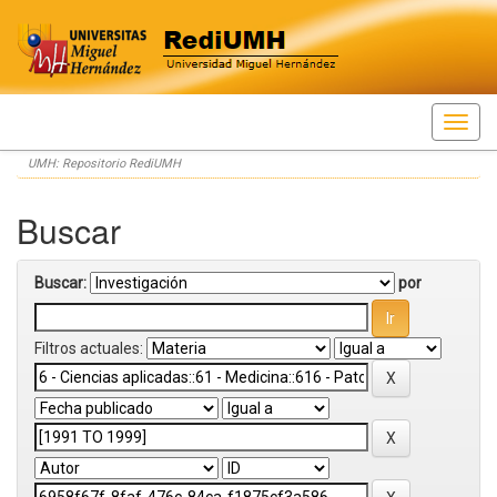
Skip
UMH: Repositorio RediUMH
navigation
Buscar
Buscar:
por
Filtros actuales: