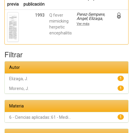
previa
publicación
Perez-Sempere,
1993
Q fever
Angel; Elizaga,
mimicking
J.; Duarte, J.;
Ver más
Moreno, J.;
herpetic
Cepeda, C.;
encephalitis
Calvo, T.; Coria,
F.; Claveria, L.E.
Filtrar
Autor
Elizaga, J.
1
Moreno, J.
1
Materia
6 - Ciencias aplicadas::61 - Medi...
1