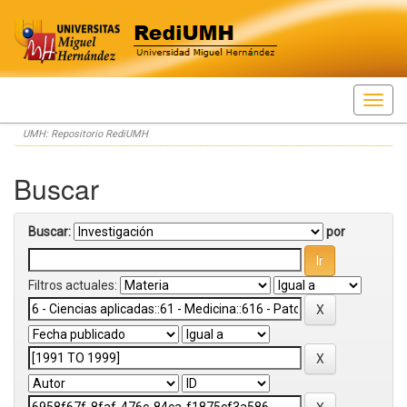
Skip
UMH: Repositorio RediUMH
navigation
Buscar
Buscar:
por
Filtros actuales: