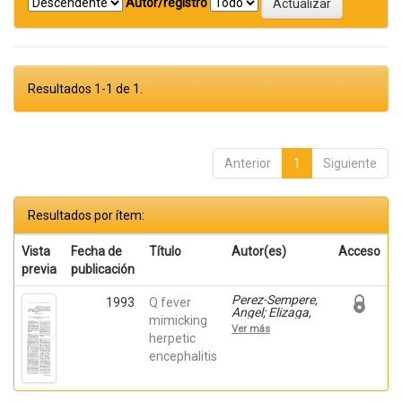
Autor/registro
Resultados 1-1 de 1.
Anterior
1
Siguiente
Resultados por ítem:
Vista
Fecha de
Título
Autor(es)
Acceso
previa
publicación
Perez-Sempere,
1993
Q fever
Angel; Elizaga,
mimicking
J.; Duarte, J.;
Ver más
Moreno, J.;
herpetic
Cepeda, C.;
encephalitis
Calvo, T.; Coria,
F.; Claveria, L.E.