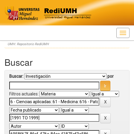
Skip
UMH: Repositorio RediUMH
navigation
Buscar
Buscar:
por
Filtros actuales: