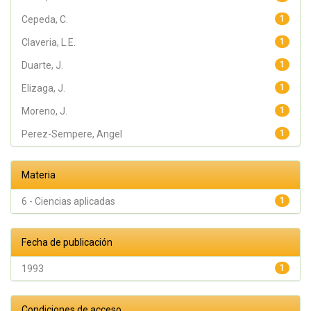
Cepeda, C.
1
Claveria, L.E.
1
Duarte, J.
1
Elizaga, J.
1
Moreno, J.
1
Perez-Sempere, Angel
1
Materia
6 - Ciencias aplicadas
1
Fecha de publicación
1993
1
Condiciones de acceso