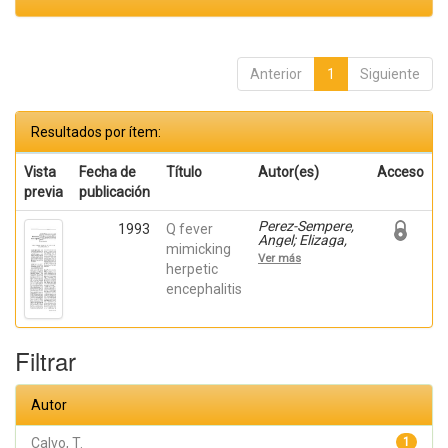
Anterior
1
Siguiente
Resultados por ítem:
Vista
Fecha de
Título
Autor(es)
Acceso
previa
publicación
Perez-Sempere,
1993
Q fever
Angel; Elizaga,
mimicking
J.; Duarte, J.;
Ver más
Moreno, J.;
herpetic
Cepeda, C.;
encephalitis
Calvo, T.; Coria,
F.; Claveria, L.E.
Filtrar
Autor
Calvo, T.
1