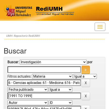
Skip
UMH: Repositorio RediUMH
navigation
Buscar
Buscar:
por
Filtros actuales: