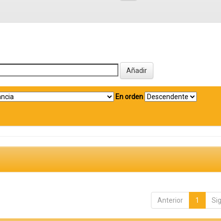
En orden
Anterior
1
Si