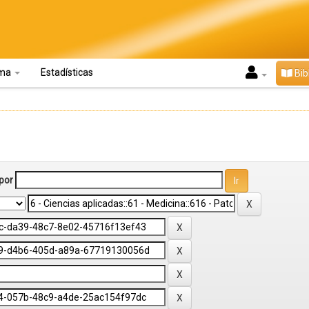
oma
Estadísticas
Bib
por