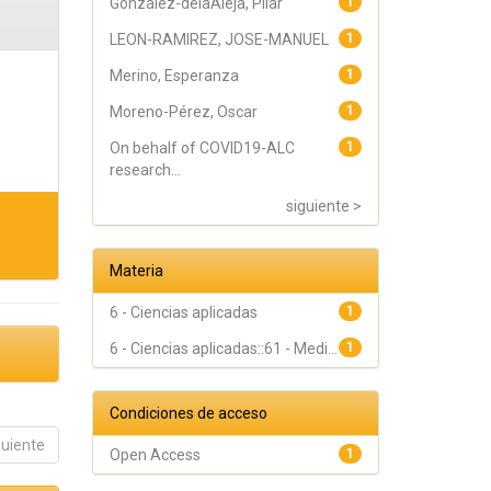
González-delaAleja, Pilar
1
LEON-RAMIREZ, JOSE-MANUEL
1
Merino, Esperanza
1
Moreno-Pérez, Oscar
1
On behalf of COVID19-ALC
1
research...
siguiente >
Materia
6 - Ciencias aplicadas
1
6 - Ciencias aplicadas::61 - Medi...
1
Condiciones de acceso
guiente
Open Access
1