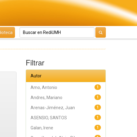
lioteca
Filtrar
Autor
Amo, Antonio
1
Andres, Mariano
1
Arenas-Jiménez, Juan
1
ASENSIO, SANTOS
1
Galan, Irene
1