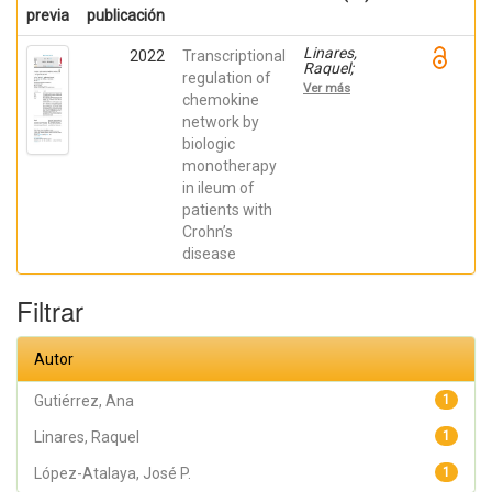
previa
publicación
Linares,
2022
Transcriptional
Raquel;
regulation of
Gutiérrez,
Ver más
Ana;
chemokine
Márquez-
network by
Galera, Ángel;
biologic
Caparrós,
Esther;
monotherapy
Aparicio,
in ileum of
José R.;
Madero,
patients with
Lucía; Payá,
Crohn’s
Artemio;
López-
disease
Atalaya, José
P.; Francés,
Rubén
Filtrar
Autor
Gutiérrez, Ana
1
Linares, Raquel
1
López-Atalaya, José P.
1