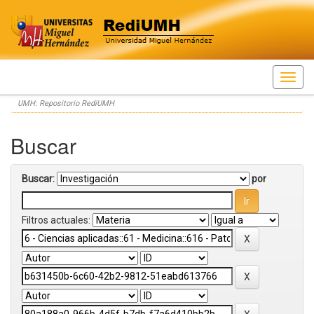
Skip
UMH: Repositorio RediUMH
navigation
Buscar
Buscar:
por
Filtros actuales: