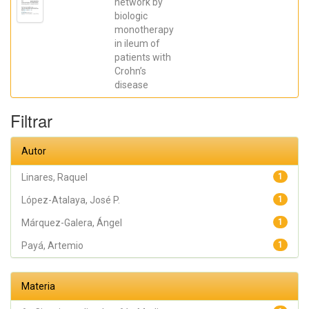
network by
Galera, Ángel;
biologic
Caparrós,
Esther;
monotherapy
Aparicio,
in ileum of
José R.;
Madero,
patients with
Lucía; Payá,
Crohn’s
Artemio;
López-
disease
Atalaya, José
P.; Francés,
Rubén
Filtrar
Autor
Linares, Raquel
1
López-Atalaya, José P.
1
Márquez-Galera, Ángel
1
Payá, Artemio
1
Materia