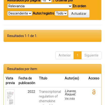
Resultados por página
|
Ordenar por
En orden
Autor/registro
Resultados 1-1 de 1.
Anterior
1
Siguiente
Resultados por ítem:
Vista
Fecha de
Título
Autor(es)
Acceso
previa
publicación
Linares,
2022
Transcriptional
Raquel;
regulation of
Gutiérrez,
Ver más
Ana;
chemokine
Márquez-