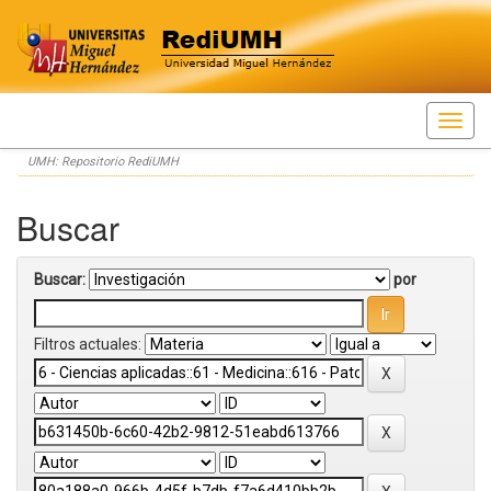
Skip
UMH: Repositorio RediUMH
navigation
Buscar
Buscar:
por
Filtros actuales: