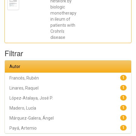
network by
Galera, Ángel;
biologic
Caparrós,
Esther;
monotherapy
Aparicio,
in ileum of
José R.;
Madero,
patients with
Lucía; Payá,
Crohn’s
Artemio;
López-
disease
Atalaya, José
P.; Francés,
Rubén
Filtrar
Autor
Francés, Rubén
1
Linares, Raquel
1
López-Atalaya, José P.
1
Madero, Lucía
1
Márquez-Galera, Ángel
1
Payá, Artemio
1