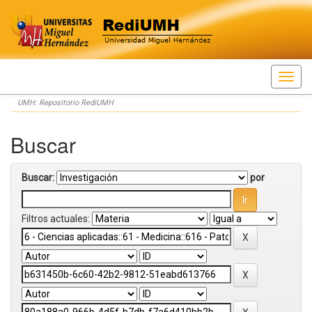
Skip
UMH: Repositorio RediUMH
navigation
Buscar
Buscar:
por
Filtros actuales: