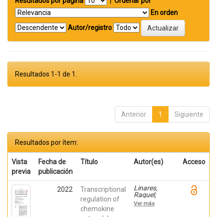
Resultados por página
|
Ordenar por
En orden
Autor/registro
Resultados 1-1 de 1.
Anterior
1
Siguiente
Resultados por ítem:
Vista
Fecha de
Título
Autor(es)
Acceso
previa
publicación
Linares,
2022
Transcriptional
Raquel;
regulation of
Gutiérrez,
Ver más
Ana;
chemokine
Márquez-