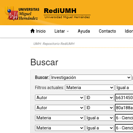
Inicio
Listar
Ayuda
Contacto
Idi
Skip
UMH: Repositorio RediUMH
navigation
Buscar
Buscar:
Filtros actuales: