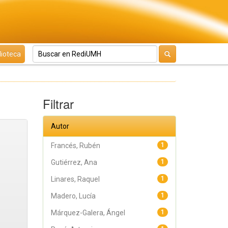
lioteca
Filtrar
Autor
Francés, Rubén
1
Gutiérrez, Ana
1
Linares, Raquel
1
Madero, Lucía
1
Márquez-Galera, Ángel
1