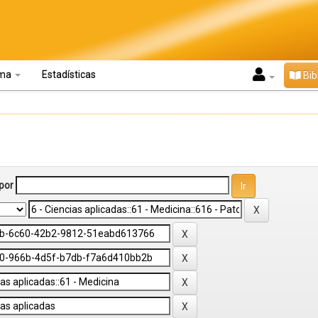
oma
Estadísticas
Bib
por