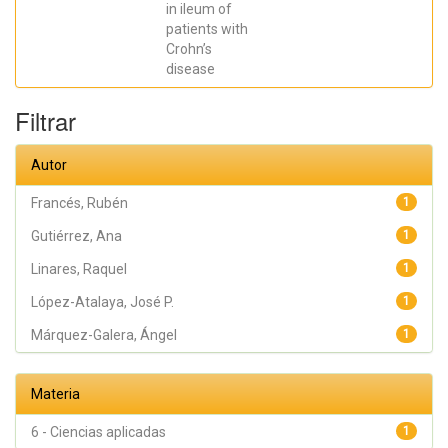
in ileum of
José R.;
Madero,
patients with
Lucía; Payá,
Crohn’s
Artemio;
López-
disease
Atalaya, José
P.; Francés,
Rubén
Filtrar
Autor
Francés, Rubén
1
Gutiérrez, Ana
1
Linares, Raquel
1
López-Atalaya, José P.
1
Márquez-Galera, Ángel
1
Materia
6 - Ciencias aplicadas
1