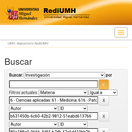
Skip
UMH: Repositorio RediUMH
navigation
Buscar
Buscar:
por
Filtros actuales: