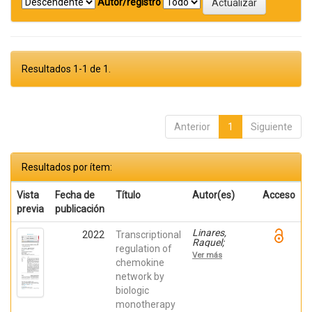
Autor/registro
Resultados 1-1 de 1.
Anterior
1
Siguiente
Resultados por ítem:
Vista
Fecha de
Título
Autor(es)
Acceso
previa
publicación
Linares,
2022
Transcriptional
Raquel;
regulation of
Gutiérrez,
Ver más
Ana;
chemokine
Márquez-
network by
Galera, Ángel;
biologic
Caparrós,
Esther;
monotherapy
Aparicio,