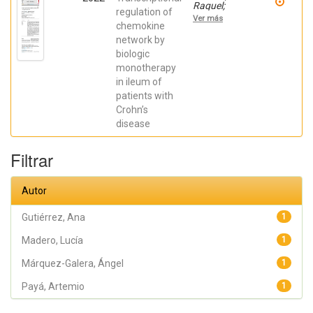
Raquel;
regulation of
Gutiérrez,
Ver más
Ana;
chemokine
Márquez-
network by
Galera, Ángel;
biologic
Caparrós,
Esther;
monotherapy
Aparicio,
in ileum of
José R.;
Madero,
patients with
Lucía; Payá,
Crohn’s
Artemio;
López-
disease
Atalaya, José
P.; Francés,
Rubén
Filtrar
Autor
Gutiérrez, Ana
1
Madero, Lucía
1
Márquez-Galera, Ángel
1
Payá, Artemio
1