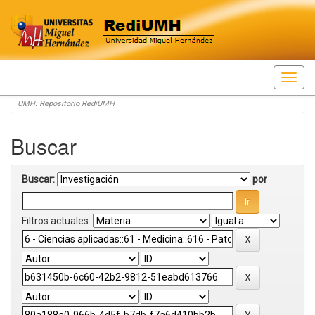
Skip
UMH: Repositorio RediUMH
navigation
Buscar
Buscar:
por
Filtros actuales: