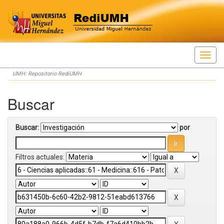
Skip
UMH: Repositorio RediUMH
navigation
Buscar
Buscar:
por
Filtros actuales: