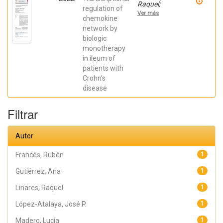
Raquel;
regulation of
Gutiérrez,
Ver más
Ana;
chemokine
Márquez-
network by
Galera, Ángel;
biologic
Caparrós,
Esther;
monotherapy
Aparicio,
in ileum of
José R.;
Madero,
patients with
Lucía; Payá,
Crohn’s
Artemio;
López-
disease
Atalaya, José
P.; Francés,
Rubén
Filtrar
Autor
Francés, Rubén
1
Gutiérrez, Ana
1
Linares, Raquel
1
López-Atalaya, José P.
1
Madero, Lucía
1