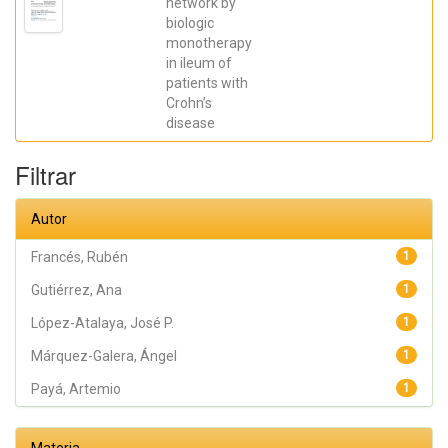
network by
Galera, Ángel;
biologic
Caparrós,
Esther;
monotherapy
Aparicio,
in ileum of
José R.;
Madero,
patients with
Lucía; Payá,
Crohn’s
Artemio;
López-
disease
Atalaya, José
P.; Francés,
Rubén
Filtrar
Autor
Francés, Rubén
1
Gutiérrez, Ana
1
López-Atalaya, José P.
1
Márquez-Galera, Ángel
1
Payá, Artemio
1