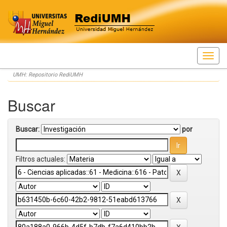
Skip
UMH: Repositorio RediUMH
navigation
Buscar
Buscar:
por
Filtros actuales: