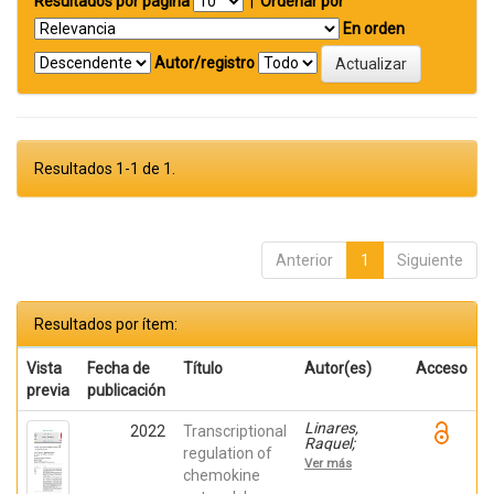
Resultados por página
|
Ordenar por
En orden
Autor/registro
Resultados 1-1 de 1.
Anterior
1
Siguiente
Resultados por ítem:
Vista
Fecha de
Título
Autor(es)
Acceso
previa
publicación
Linares,
2022
Transcriptional
Raquel;
regulation of
Gutiérrez,
Ver más
Ana;
chemokine
Márquez-