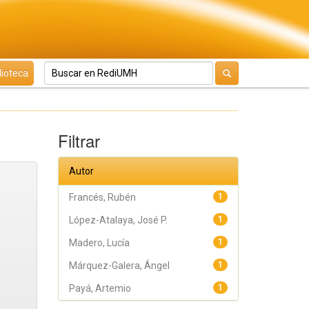
lioteca
Filtrar
Autor
Francés, Rubén
1
López-Atalaya, José P.
1
Madero, Lucía
1
Márquez-Galera, Ángel
1
Payá, Artemio
1