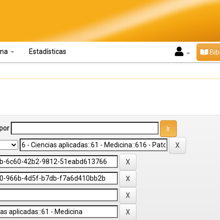
oma
Estadísticas
Bib
por