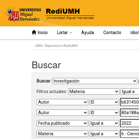
Inicio
Listar
Ayuda
Contacto
Idi
Skip
UMH: Repositorio RediUMH
navigation
Buscar
Buscar:
Filtros actuales: