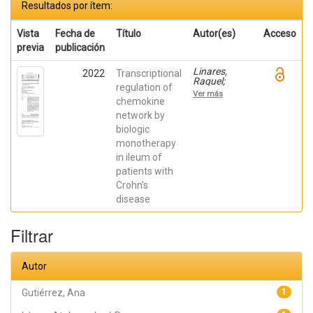
Resultados por ítem:
Vista
Fecha de
Título
Autor(es)
Acceso
previa
publicación
Linares,
2022
Transcriptional
Raquel;
regulation of
Gutiérrez,
Ver más
Ana;
chemokine
Márquez-
network by
Galera, Ángel;
biologic
Caparrós,
Esther;
monotherapy
Aparicio,
in ileum of
José R.;
Madero,
patients with
Lucía; Payá,
Crohn’s
Artemio;
López-
disease
Atalaya, José
P.; Francés,
Rubén
Filtrar
Autor
Gutiérrez, Ana
1