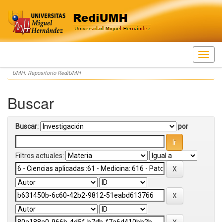
Skip
UMH: Repositorio RediUMH
navigation
Buscar
Buscar:
por
Filtros actuales: