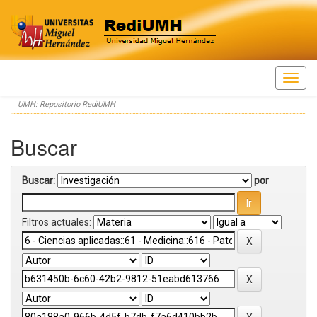
Skip
UMH: Repositorio RediUMH
navigation
Buscar
Buscar:
por
Filtros actuales: