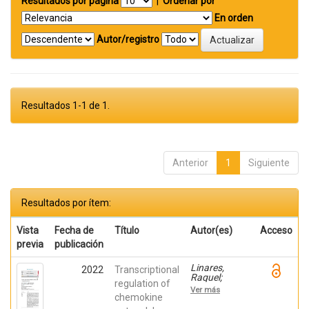
Resultados por página
|
Ordenar por
En orden
Autor/registro
Resultados 1-1 de 1.
Anterior
1
Siguiente
Resultados por ítem:
Vista
Fecha de
Título
Autor(es)
Acceso
previa
publicación
Linares,
2022
Transcriptional
Raquel;
regulation of
Gutiérrez,
Ver más
Ana;
chemokine
Márquez-