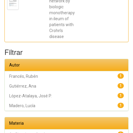
network by
Galera, Ángel;
biologic
Caparrós,
Esther;
monotherapy
Aparicio,
in ileum of
José R.;
Madero,
patients with
Lucía; Payá,
Crohn’s
Artemio;
López-
disease
Atalaya, José
P.; Francés,
Rubén
Filtrar
Autor
Francés, Rubén
1
Gutiérrez, Ana
1
López-Atalaya, José P.
1
Madero, Lucía
1
Materia