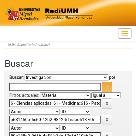
Skip
UMH: Repositorio RediUMH
navigation
Buscar
Buscar:
por
Filtros actuales: