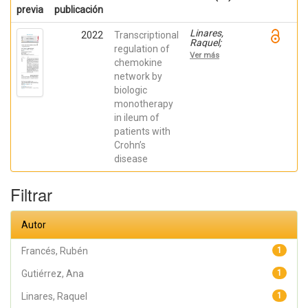
previa
publicación
Linares,
2022
Transcriptional
Raquel;
regulation of
Gutiérrez,
Ver más
Ana;
chemokine
Márquez-
network by
Galera, Ángel;
biologic
Caparrós,
Esther;
monotherapy
Aparicio,
in ileum of
José R.;
Madero,
patients with
Lucía; Payá,
Crohn’s
Artemio;
López-
disease
Atalaya, José
P.; Francés,
Rubén
Filtrar
Autor
Francés, Rubén
1
Gutiérrez, Ana
1
Linares, Raquel
1