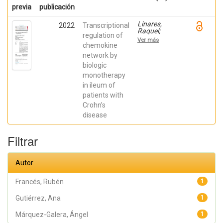
previa
publicación
Linares,
2022
Transcriptional
Raquel;
regulation of
Gutiérrez,
Ver más
Ana;
chemokine
Márquez-
network by
Galera, Ángel;
biologic
Caparrós,
Esther;
monotherapy
Aparicio,
in ileum of
José R.;
Madero,
patients with
Lucía; Payá,
Crohn’s
Artemio;
López-
disease
Atalaya, José
P.; Francés,
Rubén
Filtrar
Autor
Francés, Rubén
1
Gutiérrez, Ana
1
Márquez-Galera, Ángel
1