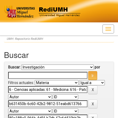
Skip
UMH: Repositorio RediUMH
navigation
Buscar
Buscar:
por
Filtros actuales: