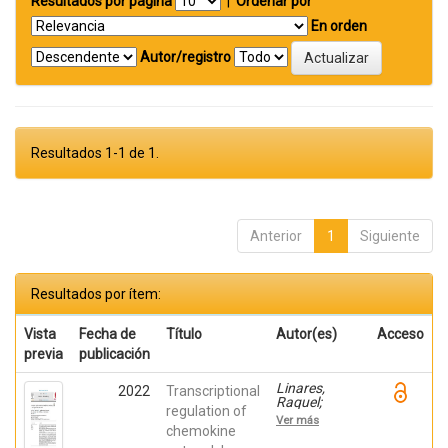
Resultados por página
|
Ordenar por
En orden
Autor/registro
Resultados 1-1 de 1.
Anterior
1
Siguiente
Resultados por ítem:
Vista
Fecha de
Título
Autor(es)
Acceso
previa
publicación
Linares,
2022
Transcriptional
Raquel;
regulation of
Gutiérrez,
Ver más
Ana;
chemokine
Márquez-