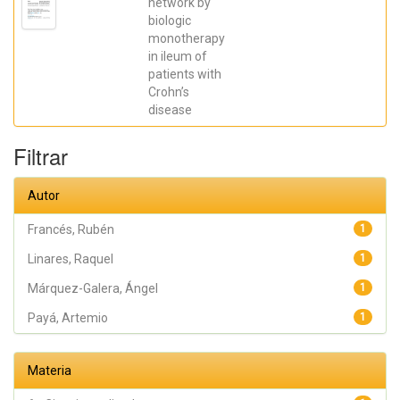
network by
Galera, Ángel;
biologic
Caparrós,
Esther;
monotherapy
Aparicio,
in ileum of
José R.;
Madero,
patients with
Lucía; Payá,
Crohn’s
Artemio;
López-
disease
Atalaya, José
P.; Francés,
Rubén
Filtrar
Autor
Francés, Rubén
1
Linares, Raquel
1
Márquez-Galera, Ángel
1
Payá, Artemio
1
Materia