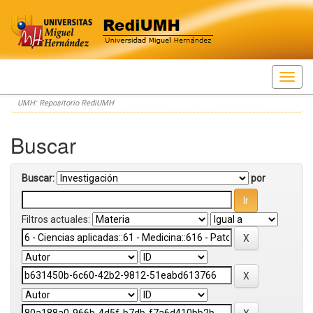
Skip
UMH: Repositorio RediUMH
navigation
Buscar
Buscar:
por
Filtros actuales: