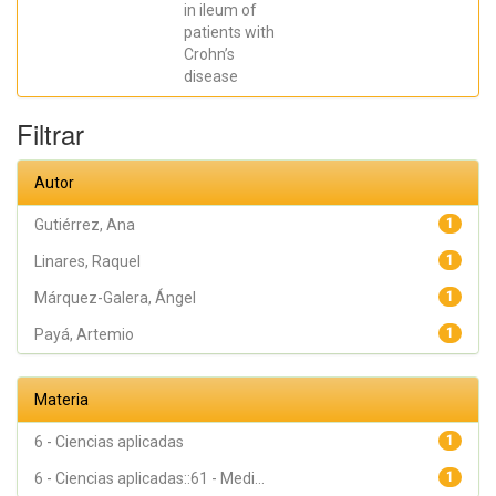
in ileum of
José R.;
Madero,
patients with
Lucía; Payá,
Crohn’s
Artemio;
López-
disease
Atalaya, José
P.; Francés,
Rubén
Filtrar
Autor
Gutiérrez, Ana
1
Linares, Raquel
1
Márquez-Galera, Ángel
1
Payá, Artemio
1
Materia
6 - Ciencias aplicadas
1
6 - Ciencias aplicadas::61 - Medi...
1