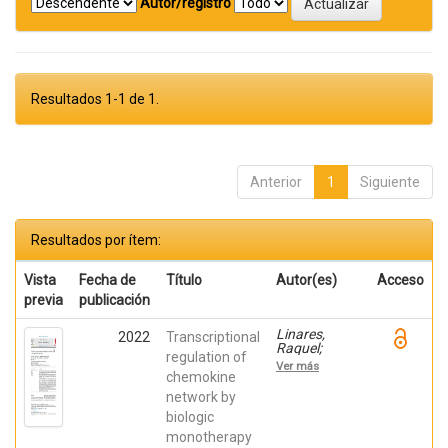
Autor/registro
Resultados 1-1 de 1.
Anterior
1
Siguiente
Resultados por ítem:
Vista
Fecha de
Título
Autor(es)
Acceso
previa
publicación
Linares,
2022
Transcriptional
Raquel;
regulation of
Gutiérrez,
Ver más
Ana;
chemokine
Márquez-
network by
Galera, Ángel;
biologic
Caparrós,
Esther;
monotherapy
Aparicio,