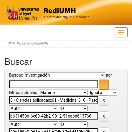
Skip
UMH: Repositorio RediUMH
navigation
Buscar
Buscar:
por
Filtros actuales: