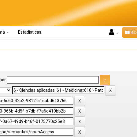
oma
Estadísticas
Bib
por