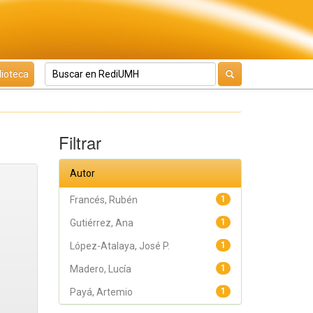
lioteca
Filtrar
Autor
Francés, Rubén
1
Gutiérrez, Ana
1
López-Atalaya, José P.
1
Madero, Lucía
1
Payá, Artemio
1