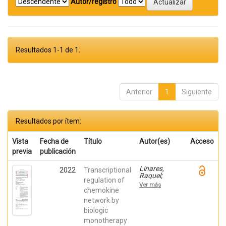
Autor/registro
Resultados 1-1 de 1.
Anterior
1
Siguiente
Resultados por ítem:
Vista
Fecha de
Título
Autor(es)
Acceso
previa
publicación
Linares,
2022
Transcriptional
Raquel;
regulation of
Gutiérrez,
Ver más
Ana;
chemokine
Márquez-
network by
Galera, Ángel;
biologic
Caparrós,
Esther;
monotherapy
Aparicio,