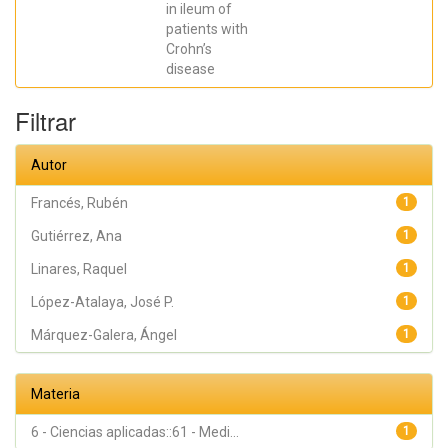
in ileum of
José R.;
Madero,
patients with
Lucía; Payá,
Crohn’s
Artemio;
López-
disease
Atalaya, José
P.; Francés,
Rubén
Filtrar
Autor
Francés, Rubén
1
Gutiérrez, Ana
1
Linares, Raquel
1
López-Atalaya, José P.
1
Márquez-Galera, Ángel
1
Materia
6 - Ciencias aplicadas::61 - Medi...
1