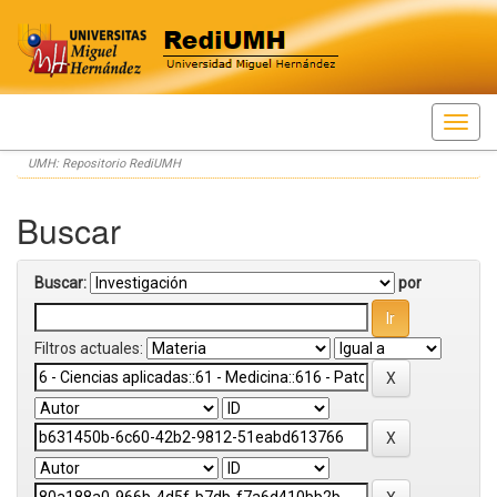
Skip
UMH: Repositorio RediUMH
navigation
Buscar
Buscar:
por
Filtros actuales: